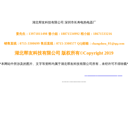
湖北帮友科技有限公司
深圳市长寿电热电器厂
姜先生：13971811498 曾小
姐：18871534992 程小姐：18671533216
销售直线：0715-3300699 售后直线：0715-3300577
QQ邮箱：changshou_01@qq.com
湖北帮友科技有限公司 版权所有©Copyright 2019
*本网站中所涉及的图片、文字等资料均属于湖北帮友科技有限公司所有，未经许可不得转载
鄂公网安备 42122302000180号
备案号：
鄂ICP备19013581号-1
技术支持：
东莞网站建设